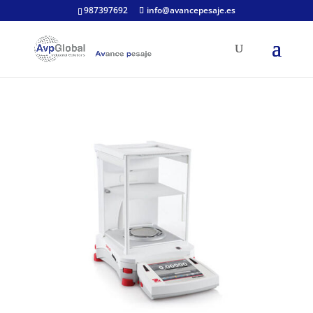
987397692
info@avancepesaje.es